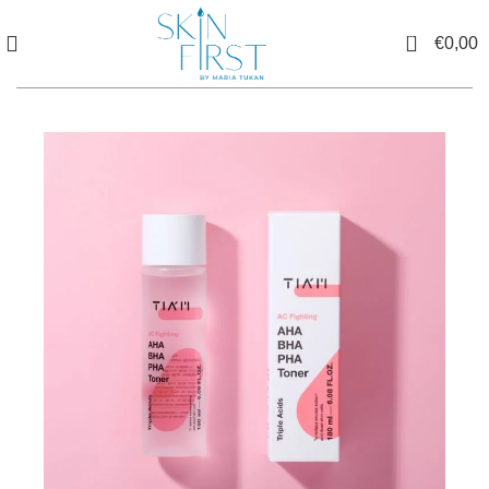
0
€
0,00