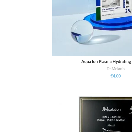
Aqua Ion Plasma Hydrating
TOEVOEGEN AAN WINKE
Dr.Melaxin
€
4,00