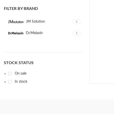
FILTER BY BRAND
JM Solution
1
Dr.Melaxin
1
STOCK STATUS
On sale
In stock