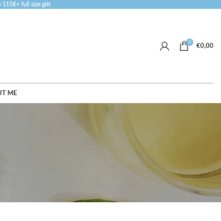
115€+ full size gift
0
€
0,00
T ME