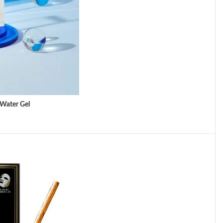
 Water Gel
LWAGEN