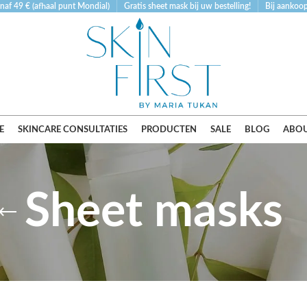
naf 49 € (afhaal punt Mondial)
Gratis sheet mask bij uw bestelling!
Bij aankoop 
E
SKINCARE CONSULTATIES
PRODUCTEN
SALE
BLOG
ABOU
Sheet masks