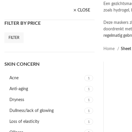
Een gezichtsmas
CLOSE
zoals hydrogel, 
Deze maskers zi
FILTER BY PRICE
doordrenkt met 
regelmatig gebru
FILTER
Min. prijs
Max. prijs
Home
Sheet
SKIN CONCERN
Acne
1
Anti-aging
1
Dryness
1
Dullness/lack of glowing
1
Loss of elasticity
1