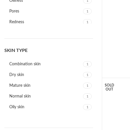
Oiliness
1
Pores
1
Redness
1
Uneven skin tone
1
SKIN TYPE
Combination skin
1
Dry skin
1
Mature skin
SOLD
1
OUT
Normal skin
1
Oily skin
1