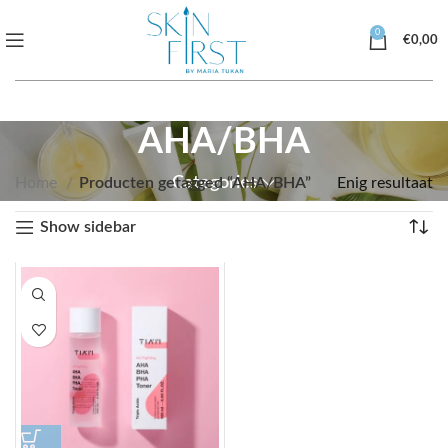
0
€
0,00
AHA/BHA
Categories
Home
Producten getagged “AHA/BHA”
Enig resultaat
Show sidebar