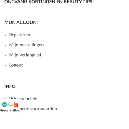
ONTVANG KORTINGEN EN BEAUTY TIPS!
MIJN ACCOUNT
Registeren
Mijn bestellingen
Mijn verlanglijst
Logout
INFO
Privacy beleid
Algemene voorwaarden
kin care advice
New
Shop
FAQ